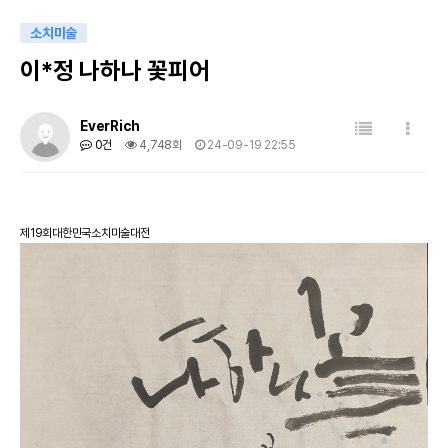
소치미술
이*정 나하나 꽃피어
목록
게시판 리스트 옵션
EverRich
0건
4,748회
24-09-19 22:55
제19회대한민국소치미술대전