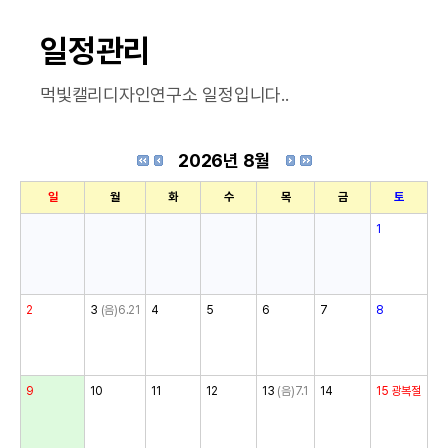
일정관리
먹빛캘리디자인연구소 일정입니다..
2026년 8월
일
월
화
수
목
금
토
1
2
3
(음)6.21
4
5
6
7
8
9
10
11
12
13
(음)7.1
14
15
광복절