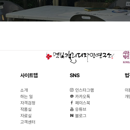
사이트맵
SNS
법
소개
인스타그램
이
하는 일
카카오톡
개
자격검정
페이스북
작품실
유튜브
자료실
블로그
고객센터